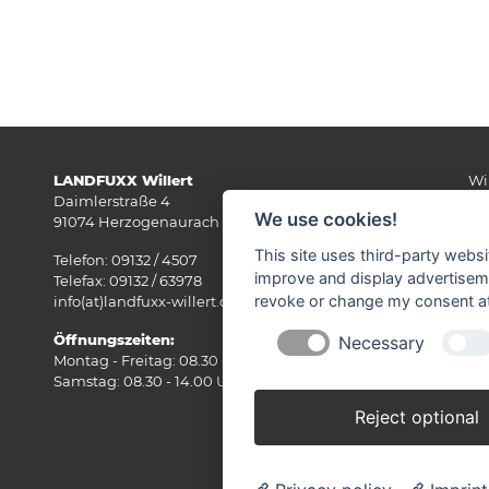
LANDFUXX Willert
Wi
Daimlerstraße 4
We use cookies!
91074 Herzogenaurach
This site uses third-party websi
Telefon: 09132 / 4507
improve and display advertisemen
Telefax: 09132 / 63978
revoke or change my consent at 
info(at)landfuxx-willert.de​​
Öffnungszeiten:
Necessary
Montag - Freitag: 08.30 - 18.30 Uhr
Samstag: 08.30 - 14.00 Uhr
Reject optional