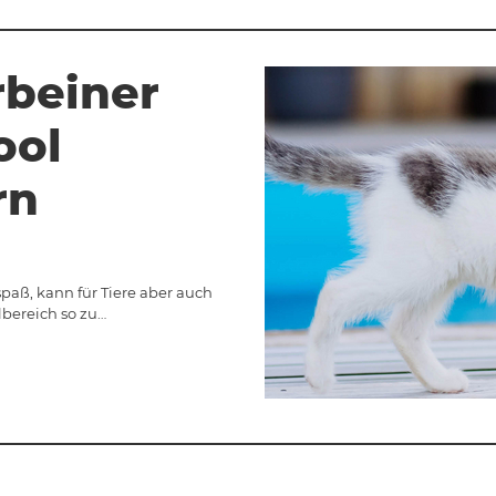
rbeiner
ool
rn
paß, kann für Tiere aber auch
lbereich so zu…