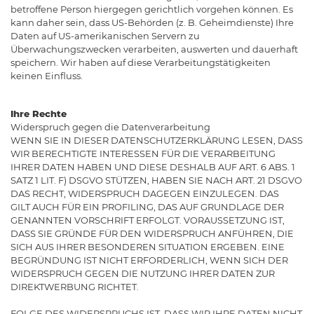
betroffene Person hiergegen gerichtlich vorgehen können. Es
kann daher sein, dass US-Behörden (z. B. Geheimdienste) Ihre
Daten auf US-amerikanischen Servern zu
Überwachungszwecken verarbeiten, auswerten und dauerhaft
speichern. Wir haben auf diese Verarbeitungstätigkeiten
keinen Einfluss.
Ihre Rechte
Widerspruch gegen die Datenverarbeitung
WENN SIE IN DIESER DATENSCHUTZERKLÄRUNG LESEN, DASS
WIR BERECHTIGTE INTERESSEN FÜR DIE VERARBEITUNG
IHRER DATEN HABEN UND DIESE DESHALB AUF ART. 6 ABS. 1
SATZ 1 LIT. F) DSGVO STÜTZEN, HABEN SIE NACH ART. 21 DSGVO
DAS RECHT, WIDERSPRUCH DAGEGEN EINZULEGEN. DAS
GILT AUCH FÜR EIN PROFILING, DAS AUF GRUNDLAGE DER
GENANNTEN VORSCHRIFT ERFOLGT. VORAUSSETZUNG IST,
DASS SIE GRÜNDE FÜR DEN WIDERSPRUCH ANFÜHREN, DIE
SICH AUS IHRER BESONDEREN SITUATION ERGEBEN. EINE
BEGRÜNDUNG IST NICHT ERFORDERLICH, WENN SICH DER
WIDERSPRUCH GEGEN DIE NUTZUNG IHRER DATEN ZUR
DIREKTWERBUNG RICHTET.
FOLGE DES WIDERSPRUCHS IST, DASS WIR IHRE DATEN NICHT