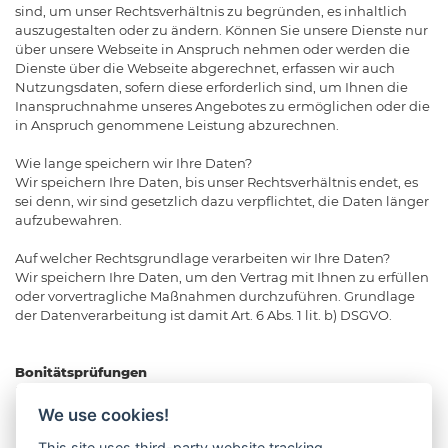
sind, um unser Rechtsverhältnis zu begründen, es inhaltlich
auszugestalten oder zu ändern. Können Sie unsere Dienste nur
über unsere Webseite in Anspruch nehmen oder werden die
Dienste über die Webseite abgerechnet, erfassen wir auch
Nutzungsdaten, sofern diese erforderlich sind, um Ihnen die
Inanspruchnahme unseres Angebotes zu ermöglichen oder die
in Anspruch genommene Leistung abzurechnen.
Wie lange speichern wir Ihre Daten?
Wir speichern Ihre Daten, bis unser Rechtsverhältnis endet, es
sei denn, wir sind gesetzlich dazu verpflichtet, die Daten länger
aufzubewahren.
Auf welcher Rechtsgrundlage verarbeiten wir Ihre Daten?
Wir speichern Ihre Daten, um den Vertrag mit Ihnen zu erfüllen
oder vorvertragliche Maßnahmen durchzuführen. Grundlage
der Datenverarbeitung ist damit Art. 6 Abs. 1 lit. b) DSGVO.
Bonitätsprüfungen
Bei Käufen auf Rechnung oder bei sonstigen Zahlungsarten,
bei der wir in Vorleistung gehen, können wir Bonitätsprüfungen
We use cookies!
bzw. Scorings durchführen. In diesem Fall übermitteln wir die
This site uses third-party website tracking