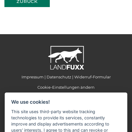
ZURÜCK
Impressum
Datenschutz
Widerruf-Formular
Cookie-Einstellungen ändern
We use cookies!
LANDFUXX Willert
Daimlerstraße 4
This site uses third-party website tracking
91074 Herzogenaurach
technologies to provide its services, constantly
improve and display advertisements according to
Telefon: 09132 / 4507
Telefax: 09132 / 63978
users' interests. I agree to this and can revoke or