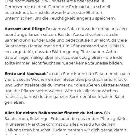
Eine hochwertige Bio-Universalerde oder spezielle
Gemüseerde ist ideal. Damit die Erde nicht zu schnell
austrocknet, kannst du etwas Mulch oder Blähton
untermischen, um die Feuchtigkeit länger zu speichern.
Aussaat und Pflege
Du kannst Salat entweder direkt aussäen
oder Jungpflanzen setzen. Bei der Aussaat verteilst du die
Samen dünn auf der Erde und bedeckst sie nur leicht, da viele
Salatsorten Lichtkeimer sind. Ein Pflanzabstand von 10 bis 15
cm sorgt dafür, dass die Blätter genug Platz haben. Achte
darauf, regelmäßig, aber nicht zu stark zu gießen – die Erde
sollte immer leicht feucht sein, aber keine Staunässe bilden.
Ernte und Nachsaat
Je nach Sorte kannst du Salat bereits nach
vier bis sechs Wochen ernten. Besonders praktisch sind Pflück-
und Schnittsalate, da du immer nur die äußeren Blätter erntest
und die Pflanze weiterwächst. Wenn du alle paar Wochen
nachsäst, kannst du den ganzen Sommer über frischen Salat
genießen.
Alles für deinen Balkonsalat findest du bei uns.
Ob
Salatsamen, Setzlinge, Erde oder die passenden Pflanzgefäße –
in unserem Markt bekommst du alles, was du für deinen
Balkongarten brauchst. Zudem beraten wir dich gerne, damit