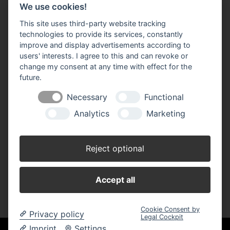
We use cookies!
LANDFUXX Willert
Daimlerstraße 4
This site uses third-party website tracking
91074 Herzogenaurach
technologies to provide its services, constantly
improve and display advertisements according to
Telefon: 09132 / 4507
Telefax: 09132 / 63978
users' interests. I agree to this and can revoke or
info(at)landfuxx-willert.de​​
change my consent at any time with effect for the
future.
Öffnungszeiten:
Montag - Freitag: 08.30 - 18.30 Uhr
Necessary
Functional
Samstag: 08.30 - 14.00 Uhr
Analytics
Marketing
Wir sind Partner der:
Reject optional
Accept all
Cookie Consent by
Privacy policy
Legal Cockpit
Imprint
Settings